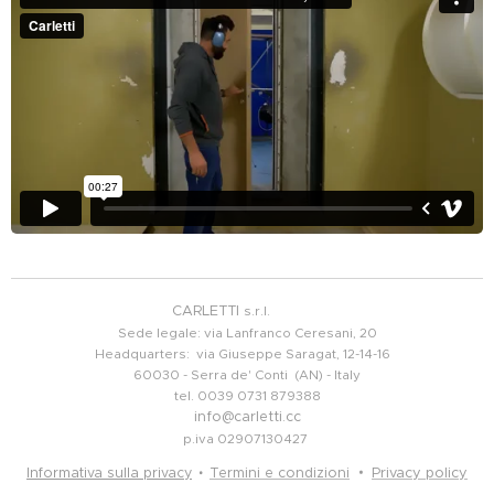
CARLETTI
s.r.l.
Sede legale: via Lanfranco Ceresani, 20
Headquarters: via Giuseppe Saragat, 12-14-16
60030 - Serra de' Conti (AN) - Italy
tel. 0039 0731 879388
info@carletti.cc
p.iva 02907130427
Privacy policy
Informativa sulla privacy
Termini e condizioni
•