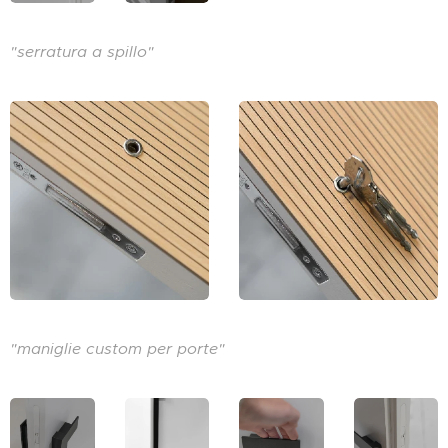
"serratura a spillo"
"maniglie custom per porte"