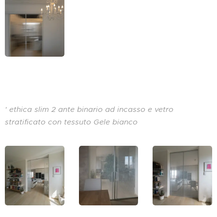
' ethica slim 2 ante binario ad incasso e vetro
stratificato con tessuto Gele bianco