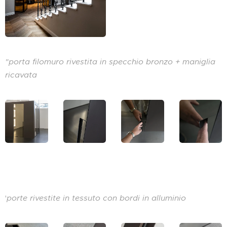
"porta filomuro rivestita in specchio bronzo + maniglia
ricavata
'
porte rivestite in tessuto con bordi in alluminio