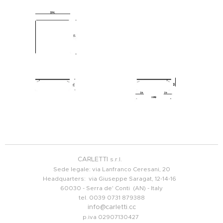
CARLETTI
s.r.l.
Sede legale: via Lanfranco Ceresani, 20
Headquarters: via Giuseppe Saragat, 12-14-16
60030 - Serra de' Conti (AN) - Italy
tel. 0039 0731 879388
info@carletti.cc
p.iva 02907130427