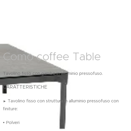
Como coffee Table
Tavolino fisso con gambe in alluminio pressofuso.
CARATTERISTICHE
Tavolino fisso con struttura in alluminio pressofuso con
►
finiture:
•
P
olveri