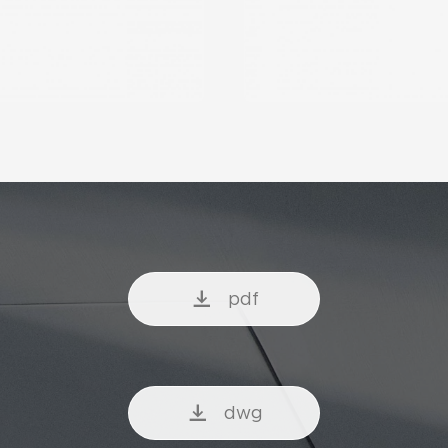
pdf
dwg