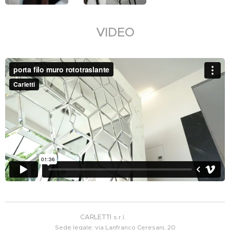
VIDEO
CARLETTI
s.r.l.
Sede legale: via Lanfranco Ceresani, 20