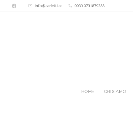
info@carletti.cc
0039 0731879388
HOME
CHI SIAMO