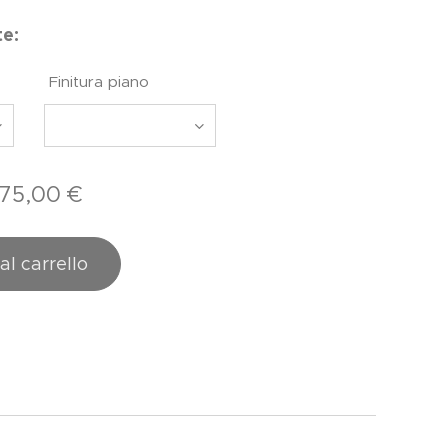
te:
Finitura piano
275,00
€
al carrello