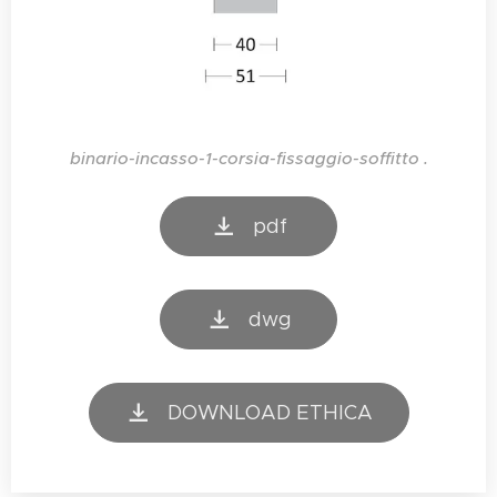
binario-incasso-1-corsia-fissaggio-soffitto .
pdf
dwg
DOWNLOAD ETHICA