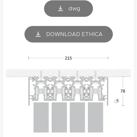
dwg
DOWNLOAD ETHICA