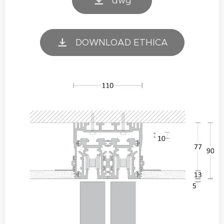
dwg
DOWNLOAD ETHICA