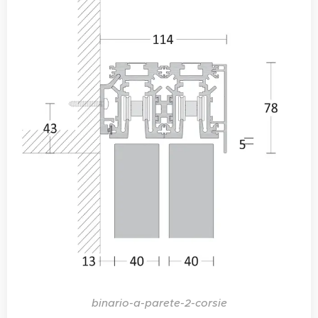
binario-a-parete-2-corsie