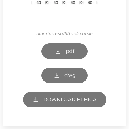
binario-a-soffitto-4-corsie
pdf
dwg
DOWNLOAD ETHICA