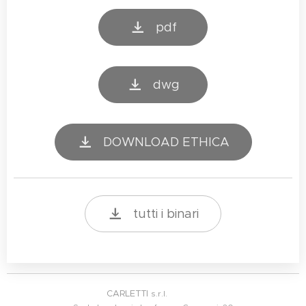
pdf
dwg
DOWNLOAD ETHICA
tutti i binari
CARLETTI
s.r.l.