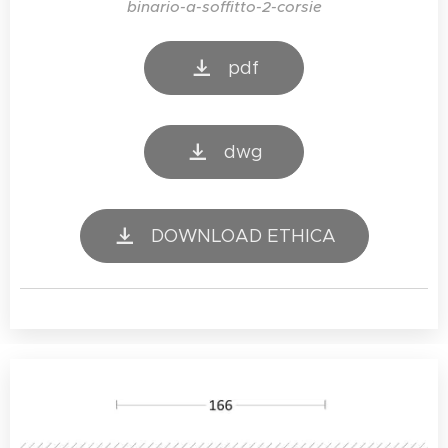
binario-a-soffitto-2-corsie
pdf
dwg
DOWNLOAD ETHICA