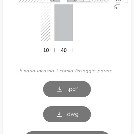
binario-incasso-1-corsia-fissaggio-parete .
.pdf
dwg